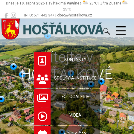
Dnes je
10. srpna 2026
a svátek má
Vavřinec
28°C | Zítra
Zuzana
25°C
INFO: 571 442 347 | obec@hostalkova.cz
Hošťálková
Vítejte v
KONTAKTY
HOŠŤÁLKOVÉ
SPOLKY A INSTITUCE
FOTOGALERIE
VIDEA
VOLNÝ ČAS