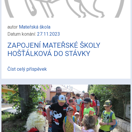
autor
Mateřská škola
Datum konání:
27.11.2023
ZAPOJENÍ MATEŘSKÉ ŠKOLY
HOŠŤÁLKOVÁ DO STÁVKY
Číst celý příspěvek