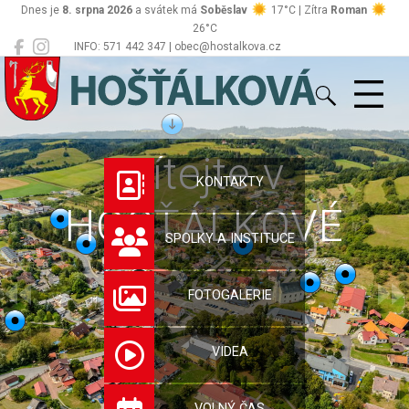
Dnes je
8. srpna 2026
a svátek má
Soběslav
17°C | Zítra
Roman
26°C
INFO: 571 442 347 | obec@hostalkova.cz
Hošťálková
Vítejte v
KONTAKTY
HOŠŤÁLKOVÉ
SPOLKY A INSTITUCE
FOTOGALERIE
VIDEA
VOLNÝ ČAS