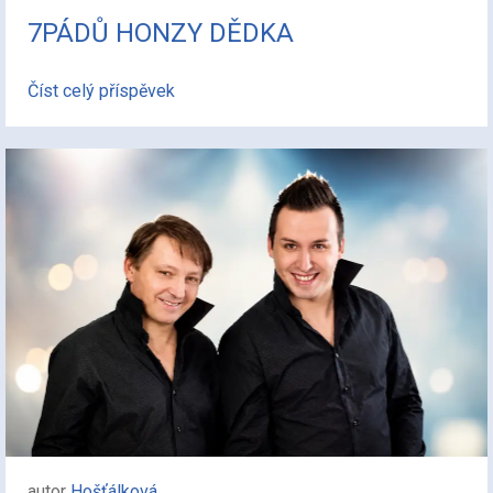
7PÁDŮ HONZY DĚDKA
Číst celý příspěvek
autor
Hošťálková