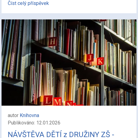
Číst celý příspěvek
autor
Knihovna
Publikováno: 12.01.2026
NÁVŠTĚVA DĚTÍ z DRUŽINY ZŠ -