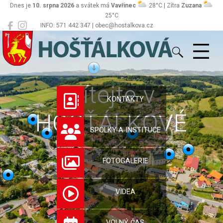
Dnes je
10. srpna 2026
a svátek má
Vavřinec
28°C | Zítra
Zuzana
25°C
INFO: 571 442 347 | obec@hostalkova.cz
Hošťálková
Vítejte v
KONTAKTY
HOŠŤÁLKOVÉ
SPOLKY A INSTITUCE
FOTOGALERIE
VIDEA
VOLNÝ ČAS