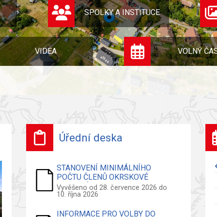
SPOLKY A INSTITUCE
VIDEA
VOLNÝ ČA
Úřední deska
STANOVENÍ MINIMÁLNÍHO
POČTU ČLENŮ OKRSKOVÉ
VOLEBNÍ KOMISE - VOLBY DO
Vyvěšeno od 28. července 2026 do
10. října 2026
ZASTUPITELSTVA OBCE
INFORMACE PRO VOLBY DO