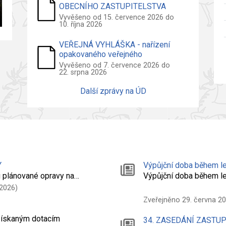
OBECNÍHO ZASTUPITELSTVA
2026
Vyvěšeno od 15. července 2026 do
10. října 2026
VEŘEJNÁ VYHLÁŠKA - nařízení
opakovaného veřejného
projednání návrhu územního plánu
Vyvěšeno od 7. července 2026 do
22. srpna 2026
Další zprávy na ÚD
Y
Výpůjční doba během le
 plánované opravy na…
Výpůjční doba během l
 2026)
Zveřejněno 29. června 2
 získaným dotacím
34. ZASEDÁNÍ ZASTU