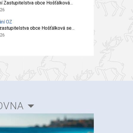
ní Zastupitelstva obce Hošťálková…
026
ání OZ
 zastupitelstva obce Hošťálková se…
026
OVNA