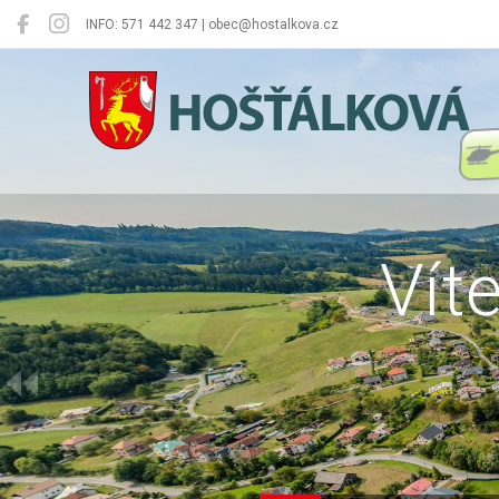
INFO: 571 442 347 | obec@hostalkova.cz
Hošťálková
Vít