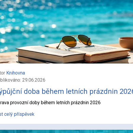
tor
Knihovna
blikováno: 29.06.2026
ýpůjční doba během letních prázdnin 202
rava provozní doby během letních prázdnin 2026
st celý příspěvek