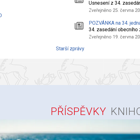
Usnesení z 34. zasedá
Zveřejněno 25. června 2
D
POZVÁNKA na 34. jedn
34. zasedání obecního
Zveřejněno 19. června 2
Starší zprávy
PŘÍSPĚVKY
KNIH