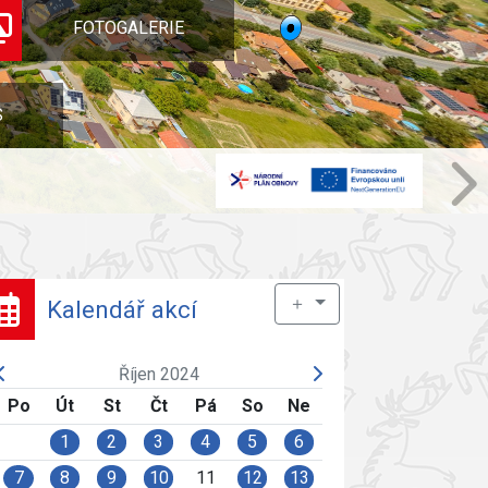
FOTOGALERIE
S
＋
Kalendář akcí
Říjen 2024
Po
Út
St
Čt
Pá
So
Ne
1
2
3
4
5
6
7
8
9
10
11
12
13