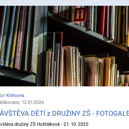
tor
Knihovna
blikováno: 12.01.2026
ÁVŠTĚVA DĚTÍ z DRUŽINY ZŠ - FOTOGAL
vštěva družiny ZŠ Hošťálková - 21. 10. 2025