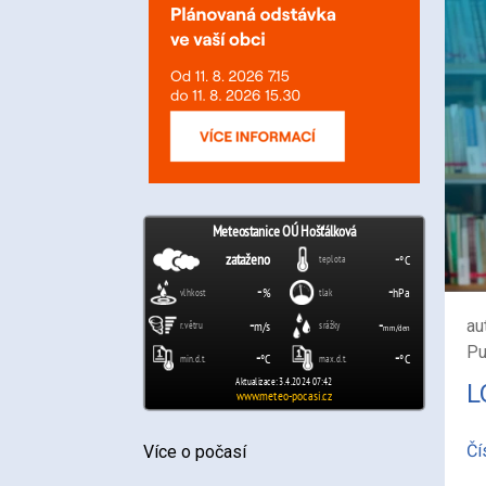
au
Pu
L
Čí
Více o počasí