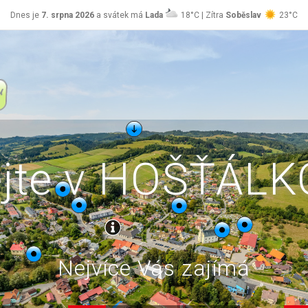
Dnes je
7. srpna 2026
a svátek má
Lada
18°C | Zítra
Soběslav
23°C
ejte v HOŠŤÁL
Nejvíce Vás zajímá