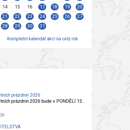
14
15
16
17
18
19
20
21
22
23
24
25
26
27
28
29
30
31
Kompletní kalendář akcí na celý rok
tních prázdnin 2026
etních prázdnin 2026 bude v PONDĚLÍ 13…
026
PITELSTVA