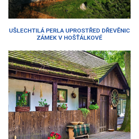
UŠLECHTILÁ PERLA UPROSTŘED DŘEVĚNIC
ZÁMEK V HOŠŤÁLKOVÉ