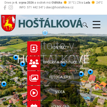
Dnes je
6. srpna 2026
a svátek má
Oldřiška
31°C | Zítra
Lada
24°C
INFO: 571 442 347 | obec@hostalkova.cz
Hošťálková
Vítejte v
KONTAKTY
HOŠŤÁLKOVÉ
SPOLKY A INSTITUCE
FOTOGALERIE
VIDEA
VOLNÝ ČAS