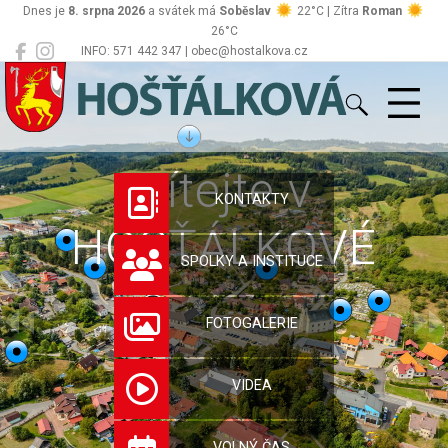
Dnes je
8. srpna 2026
a svátek má
Soběslav
22°C | Zítra
Roman
26°C
INFO: 571 442 347 | obec@hostalkova.cz
Hošťálková
Vítejte v
KONTAKTY
HOŠŤÁLKOVÉ
SPOLKY A INSTITUCE
FOTOGALERIE
VIDEA
VOLNÝ ČAS