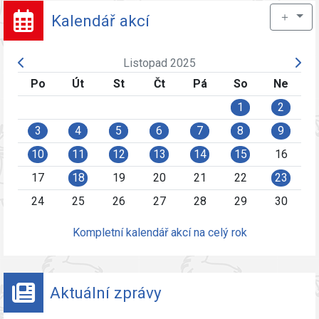
＋
Kalendář akcí
Listopad 2025
Po
Út
St
Čt
Pá
So
Ne
1
2
3
4
5
6
7
8
9
10
11
12
13
14
15
16
17
18
19
20
21
22
23
24
25
26
27
28
29
30
Kompletní kalendář akcí na celý rok
Aktuální zprávy