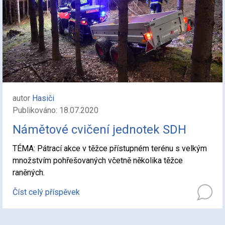
autor
Hasiči
Publikováno: 18.07.2020
Námětové cvičení jednotek SDH
TÉMA: Pátrací akce v těžce přístupném terénu s velkým
množstvím pohřešovaných včetně několika těžce
raněných.
Číst celý příspěvek