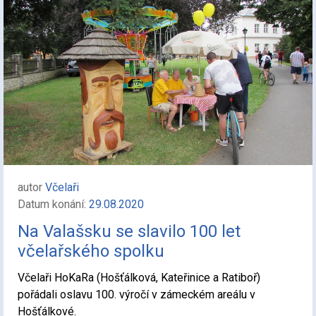
autor
Včelaři
Datum konání:
29.08.2020
Na Valašsku se slavilo 100 let
včelařského spolku
Včelaři HoKaRa (Hošťálková, Kateřinice a Ratiboř)
pořádali oslavu 100. výročí v zámeckém areálu v
Hošťálkové.