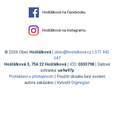
Hošťálková na Facebooku
Hošťálková na Instagramu
© 2026 Obec
Hošťálková
|
obec@hostalkova.cz
|
571 442
347
Hošťálková 3, 756 22 Hošťálková
| IČO:
0303798
| Datová
schránka:
ue9a97p
Prohlášení o přístupnosti
| Použití obsahu bez svolení
autora zakázáno | Vytvořil
Digiregion