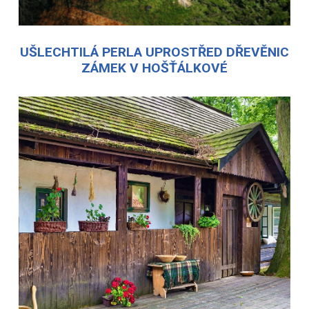
UŠLECHTILÁ PERLA UPROSTŘED DŘEVĚNIC
ZÁMEK V HOŠŤÁLKOVÉ