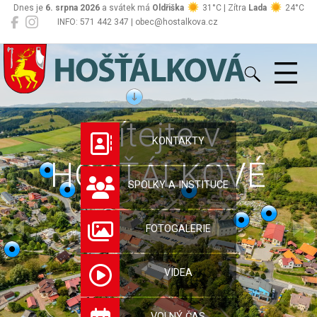
Dnes je
6. srpna 2026
a svátek má
Oldřiška
31°C | Zítra
Lada
24°C
INFO: 571 442 347 | obec@hostalkova.cz
Hošťálková
Vítejte v
KONTAKTY
HOŠŤÁLKOVÉ
SPOLKY A INSTITUCE
FOTOGALERIE
VIDEA
VOLNÝ ČAS