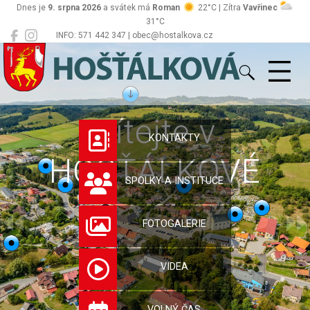
Dnes je
9. srpna 2026
a svátek má
Roman
22°C | Zítra
Vavřinec
31°C
INFO: 571 442 347 | obec@hostalkova.cz
Hošťálková
Vítejte v
KONTAKTY
HOŠŤÁLKOVÉ
SPOLKY A INSTITUCE
FOTOGALERIE
VIDEA
VOLNÝ ČAS