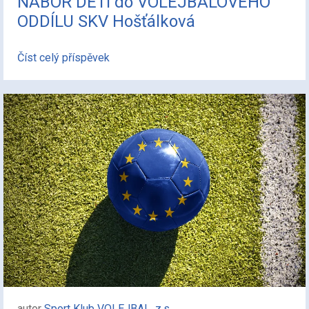
NÁBOR DĚTÍ do VOLEJBALOVÉHO
ODDÍLU SKV Hošťálková
Číst celý příspěvek
autor
Sport Klub VOLEJBAL, z.s.