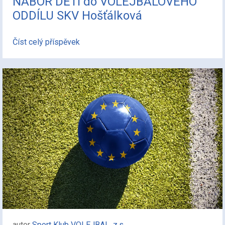
NÁBOR DĚTÍ do VOLEJBALOVÉHO
ODDÍLU SKV Hošťálková
Číst celý příspěvek
autor
Sport Klub VOLEJBAL, z.s.