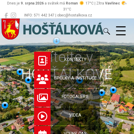
Dnes je
9. srpna 2026
a svátek má
Roman
17°C | Zítra
Vavřinec
31°C
INFO: 571 442 347 | obec@hostalkova.cz
Hošťálková
Vítejte v
KONTAKTY
HOŠŤÁLKOVÉ
SPOLKY A INSTITUCE
FOTOGALERIE
VIDEA
VOLNÝ ČAS