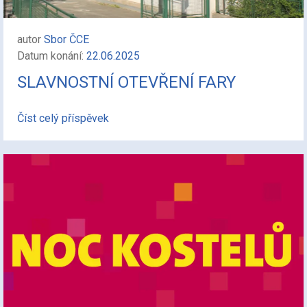
autor
Sbor ČCE
Datum konání:
22.06.2025
SLAVNOSTNÍ OTEVŘENÍ FARY
Číst celý příspěvek