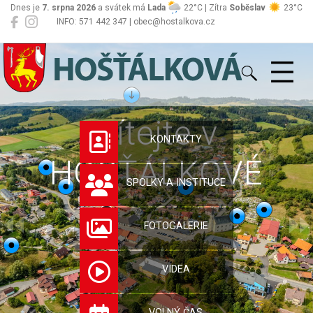
Dnes je
7. srpna 2026
a svátek má
Lada
22°C | Zítra
Soběslav
23°C
INFO: 571 442 347 | obec@hostalkova.cz
Hošťálková
Vítejte v
KONTAKTY
HOŠŤÁLKOVÉ
SPOLKY A INSTITUCE
FOTOGALERIE
VIDEA
VOLNÝ ČAS