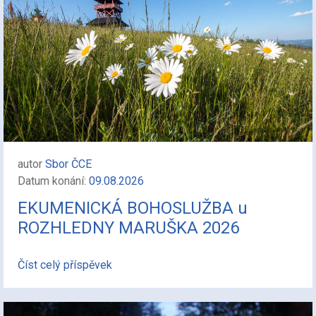
autor
Sbor ČCE
Datum konání:
09.08.2026
EKUMENICKÁ BOHOSLUŽBA u
ROZHLEDNY MARUŠKA 2026
Číst celý příspěvek