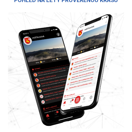
POHLED NA LÉTY PROVĚŘENOU KRÁSU