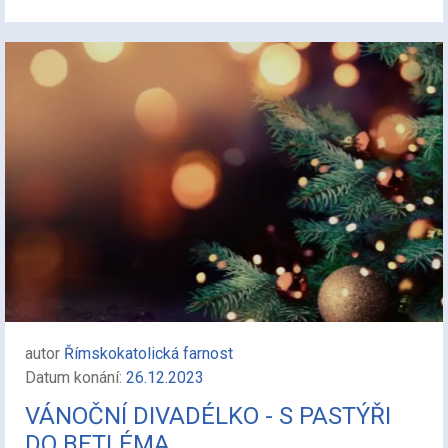
autor
Římskokatolická farnost
Datum konání:
26.12.2023
VÁNOČNÍ DIVADÉLKO - S PASTÝŘI
DO BETLÉMA