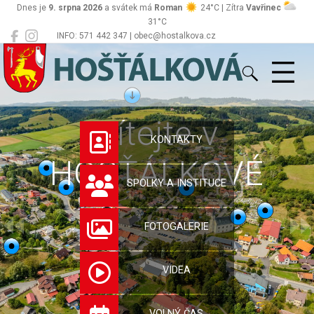
Dnes je
9. srpna 2026
a svátek má
Roman
24°C | Zítra
Vavřinec
31°C
INFO: 571 442 347 | obec@hostalkova.cz
Hošťálková
Vítejte v
KONTAKTY
HOŠŤÁLKOVÉ
SPOLKY A INSTITUCE
FOTOGALERIE
VIDEA
VOLNÝ ČAS