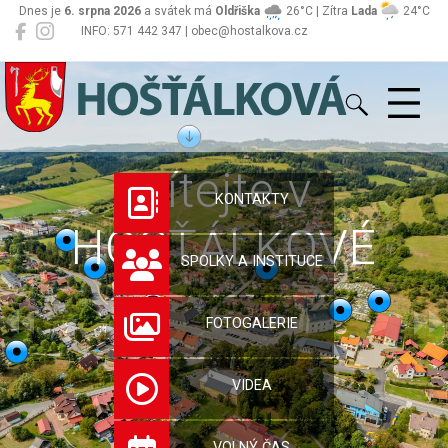
Dnes je
6. srpna 2026
a svátek má
Oldřiška
26°C | Zítra
Lada
24°C
INFO: 571 442 347 | obec@hostalkova.cz
Hošťálková
Vítejte v
KONTAKTY
HOŠŤÁLKOVÉ
SPOLKY A INSTITUCE
FOTOGALERIE
VIDEA
VOLNÝ ČAS