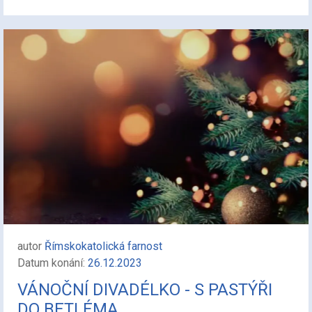
autor
Římskokatolická farnost
Datum konání:
26.12.2023
VÁNOČNÍ DIVADÉLKO - S PASTÝŘI
DO BETLÉMA