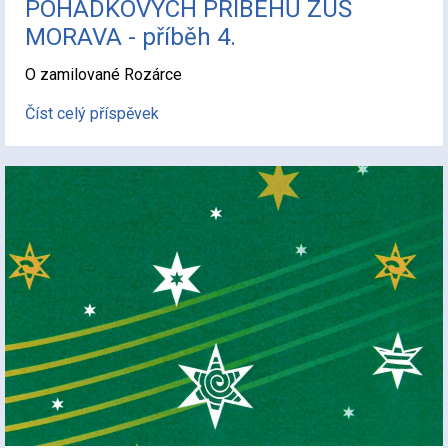
POHÁDKOVÝCH PŘÍBĚHŮ ZUŠ
MORAVA - příběh 4.
O zamilované Rozárce
Číst celý příspěvek