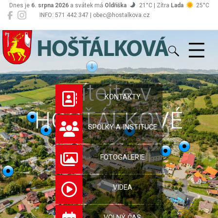
Dnes je
6. srpna 2026
a svátek má
Oldřiška
21°C | Zítra
Lada
25°C
INFO: 571 442 347 | obec@hostalkova.cz
Hošťálková
Vítejte v
KONTAKTY
HOŠŤÁLKOVÉ
SPOLKY A INSTITUCE
FOTOGALERIE
VIDEA
VOLNÝ ČAS