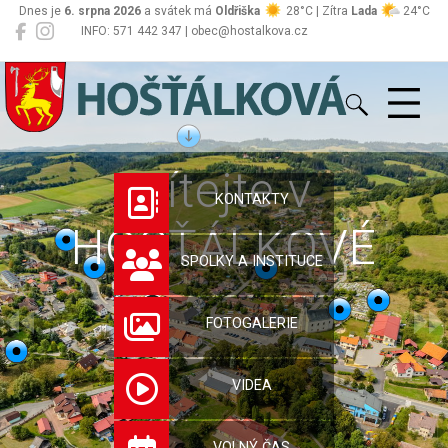
Dnes je
6. srpna 2026
a svátek má
Oldřiška
28°C | Zítra
Lada
24°C
INFO: 571 442 347 | obec@hostalkova.cz
Hošťálková
Vítejte v
KONTAKTY
HOŠŤÁLKOVÉ
SPOLKY A INSTITUCE
FOTOGALERIE
VIDEA
VOLNÝ ČAS