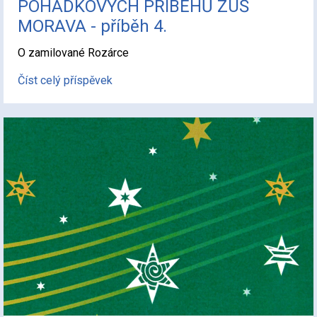
POHÁDKOVÝCH PŘÍBĚHŮ ZUŠ
MORAVA - příběh 4.
O zamilované Rozárce
Číst celý příspěvek