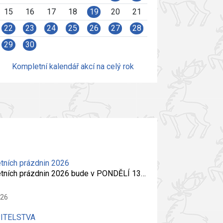
15
16
17
18
19
20
21
22
23
24
25
26
27
28
29
30
Kompletní kalendář akcí na celý rok
tních prázdnin 2026
etních prázdnin 2026 bude v PONDĚLÍ 13…
026
PITELSTVA