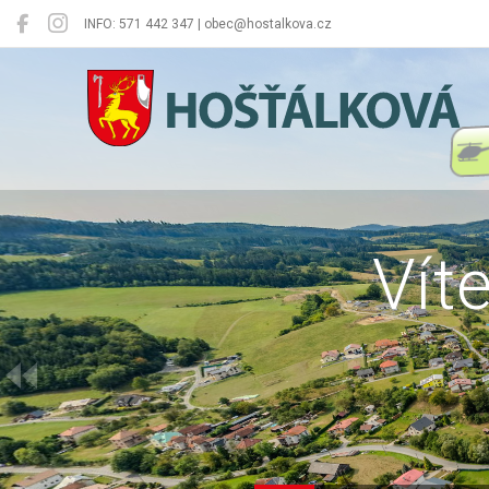
INFO: 571 442 347 | obec@hostalkova.cz
Hošťálková
Vít