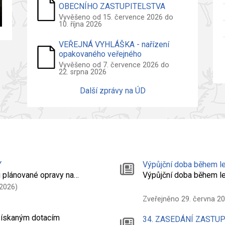
OBECNÍHO ZASTUPITELSTVA
2026
Vyvěšeno od 15. července 2026 do
10. října 2026
VEŘEJNÁ VYHLÁŠKA - nařízení
opakovaného veřejného
projednání návrhu územního plánu
Vyvěšeno od 7. července 2026 do
22. srpna 2026
Další zprávy na ÚD
Y
Výpůjční doba během le
 plánované opravy na…
Výpůjční doba během l
 2026)
Zveřejněno 29. června 2
 získaným dotacím
34. ZASEDÁNÍ ZASTU