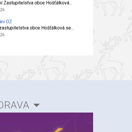
ní Zastupitelstva obce Hošťálková…
026
ání OZ
 zastupitelstva obce Hošťálková se…
026
ORAVA