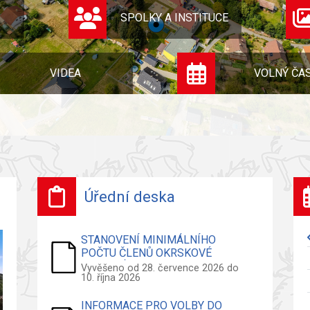
SPOLKY A INSTITUCE
VIDEA
VOLNÝ ČA
Úřední deska
STANOVENÍ MINIMÁLNÍHO
POČTU ČLENŮ OKRSKOVÉ
VOLEBNÍ KOMISE - VOLBY DO
Vyvěšeno od 28. července 2026 do
10. října 2026
ZASTUPITELSTVA OBCE
INFORMACE PRO VOLBY DO