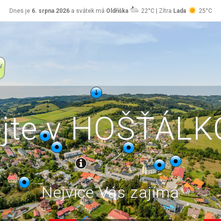
Dnes je
6. srpna 2026
a svátek má
Oldřiška
22°C | Zítra
Lada
25°C
ejte v HOŠŤÁL
Nejvíce Vás zajímá