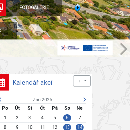
FOTOGALERIE
S
＋
Kalendář akcí
Září 2025
Po
Út
St
Čt
Pá
So
Ne
1
2
3
4
5
6
7
8
9
10
11
12
13
14