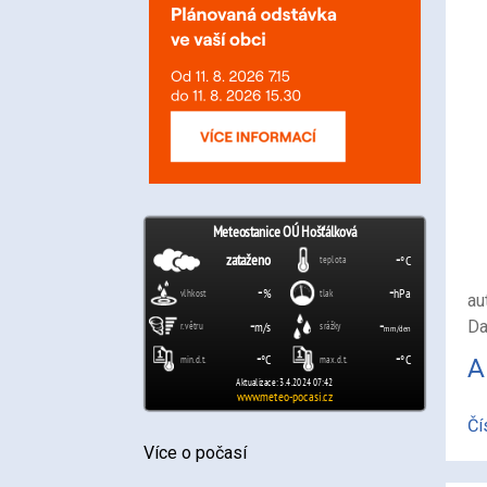
au
Da
A
Čí
Více o počasí