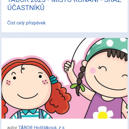
ÚČASTNÍKŮ
Číst celý příspěvek
autor
TÁBOR Hošťálková, z.s.