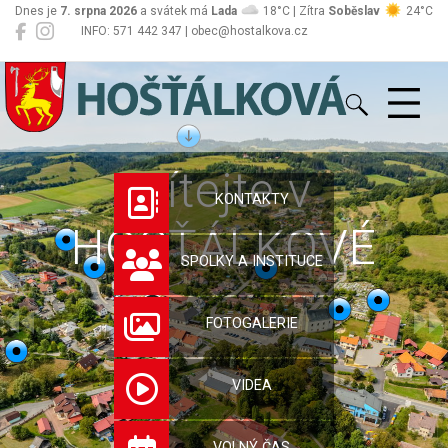
Dnes je
7. srpna 2026
a svátek má
Lada
18°C | Zítra
Soběslav
24°C
INFO: 571 442 347 | obec@hostalkova.cz
Hošťálková
Vítejte v
KONTAKTY
HOŠŤÁLKOVÉ
SPOLKY A INSTITUCE
FOTOGALERIE
VIDEA
VOLNÝ ČAS