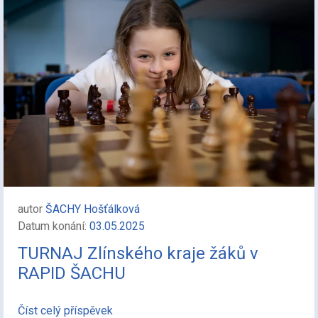
autor
ŠACHY Hošťálková
Datum konání:
03.05.2025
TURNAJ Zlínského kraje žáků v
RAPID ŠACHU
Číst celý příspěvek