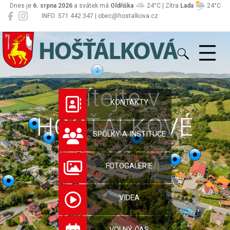
Dnes je
6. srpna 2026
a svátek má
Oldřiška
24°C | Zítra
Lada
24°C
INFO: 571 442 347 | obec@hostalkova.cz
Hošťálková
Vítejte v
KONTAKTY
HOŠŤÁLKOVÉ
SPOLKY A INSTITUCE
FOTOGALERIE
VIDEA
VOLNÝ ČAS