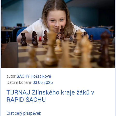
autor
ŠACHY Hošťálková
Datum konání:
03.05.2025
TURNAJ Zlínského kraje žáků v
RAPID ŠACHU
Číst celý příspěvek