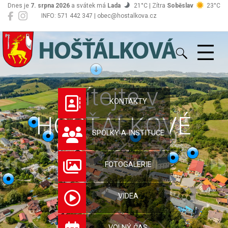
Dnes je
7. srpna 2026
a svátek má
Lada
21°C | Zítra
Soběslav
23°C
INFO: 571 442 347 | obec@hostalkova.cz
Hošťálková
Vítejte v
KONTAKTY
HOŠŤÁLKOVÉ
SPOLKY A INSTITUCE
FOTOGALERIE
VIDEA
VOLNÝ ČAS