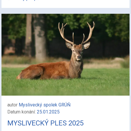
autor
Myslivecký spolek GRÚŇ
Datum konání:
25.01.2025
MYSLIVECKÝ PLES 2025