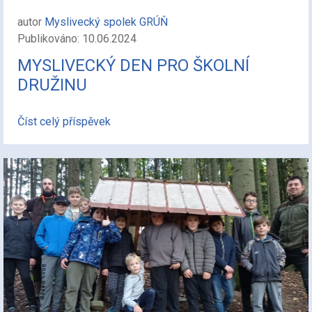
autor
Myslivecký spolek GRÚŇ
Publikováno: 10.06.2024
MYSLIVECKÝ DEN PRO ŠKOLNÍ
DRUŽINU
Číst celý příspěvek