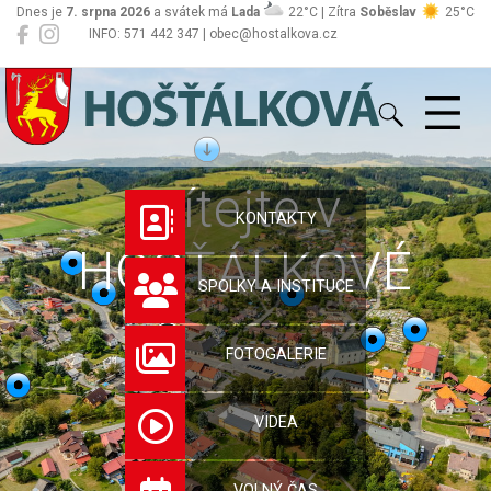
Dnes je
7. srpna 2026
a svátek má
Lada
22°C | Zítra
Soběslav
25°C
INFO: 571 442 347 | obec@hostalkova.cz
Hošťálková
Vítejte v
KONTAKTY
HOŠŤÁLKOVÉ
SPOLKY A INSTITUCE
FOTOGALERIE
VIDEA
VOLNÝ ČAS