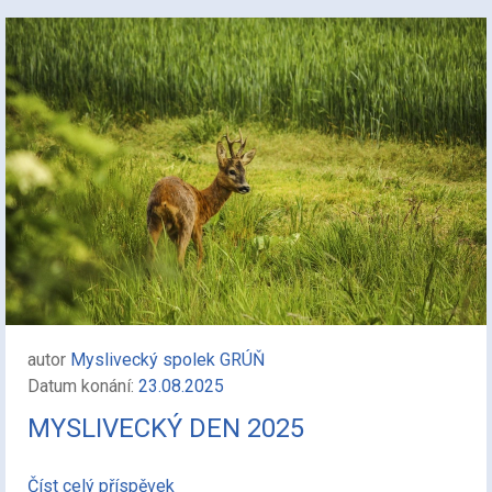
autor
Myslivecký spolek GRÚŇ
Datum konání:
23.08.2025
MYSLIVECKÝ DEN 2025
Číst celý příspěvek