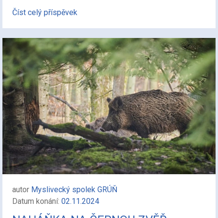
Číst celý příspěvek
autor
Myslivecký spolek GRÚŇ
Datum konání:
02.11.2024