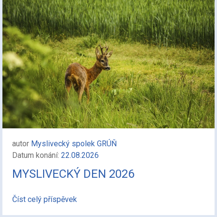
autor
Myslivecký spolek GRÚŇ
Datum konání:
22.08.2026
MYSLIVECKÝ DEN 2026
Číst celý příspěvek