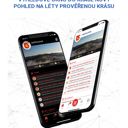
POHLED NA LÉTY PROVĚŘENOU KRÁSU