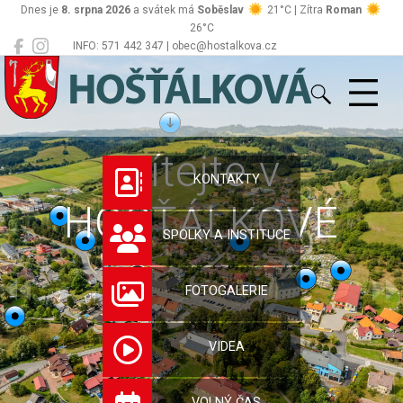
Dnes je
8. srpna 2026
a svátek má
Soběslav
21°C | Zítra
Roman
26°C
INFO: 571 442 347 | obec@hostalkova.cz
Hošťálková
Vítejte v
KONTAKTY
HOŠŤÁLKOVÉ
SPOLKY A INSTITUCE
FOTOGALERIE
VIDEA
VOLNÝ ČAS