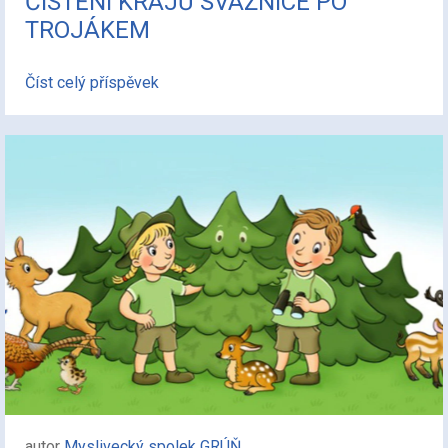
ČISTĚNÍ KRAJŮ SVÁŽNICE PO
TROJÁKEM
Číst celý příspěvek
autor
Myslivecký spolek GRÚŇ