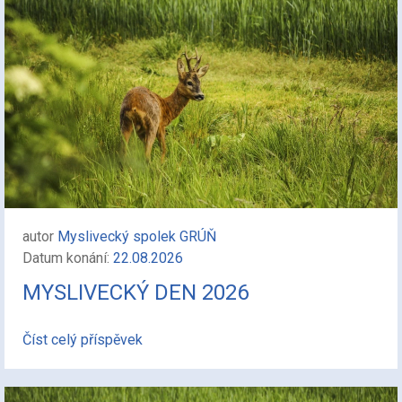
autor
Myslivecký spolek GRÚŇ
Datum konání:
22.08.2026
MYSLIVECKÝ DEN 2026
Číst celý příspěvek