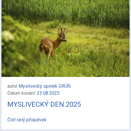
autor
Myslivecký spolek GRÚŇ
Datum konání:
23.08.2025
MYSLIVECKÝ DEN 2025
Číst celý příspěvek