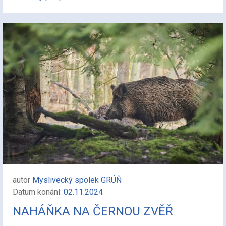
autor
Myslivecký spolek GRÚŇ
Datum konání:
02.11.2024
NAHÁŇKA NA ČERNOU ZVĚŘ