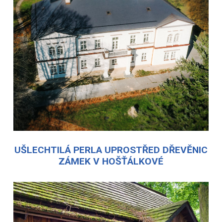
UŠLECHTILÁ PERLA UPROSTŘED DŘEVĚNIC
ZÁMEK V HOŠŤÁLKOVÉ