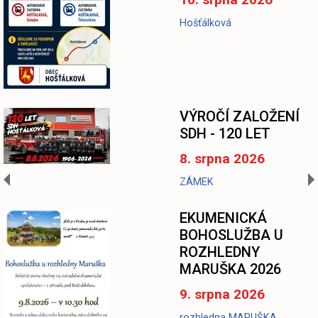
Hošťálková
-
VÝROČÍ ZALOŽENÍ
SDH - 120 LET
8. srpna 2026
ZÁMEK
EKUMENICKÁ
BOHOSLUŽBA U
ROZHLEDNY
MARUŠKA 2026
9. srpna 2026
rozhledna MARUŠKA