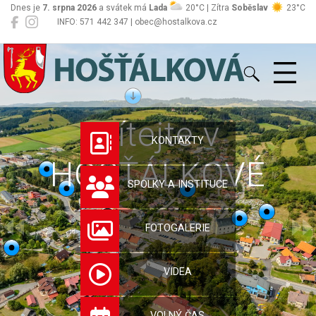
Dnes je
7. srpna 2026
a svátek má
Lada
20°C | Zítra
Soběslav
23°C
INFO: 571 442 347 | obec@hostalkova.cz
Hošťálková
Vítejte v
KONTAKTY
HOŠŤÁLKOVÉ
SPOLKY A INSTITUCE
FOTOGALERIE
VIDEA
VOLNÝ ČAS