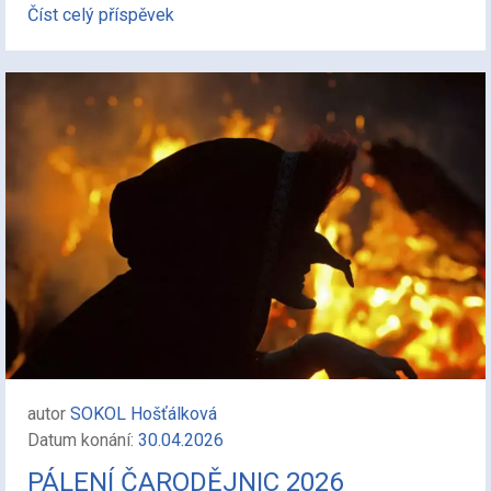
Číst celý příspěvek
autor
SOKOL Hošťálková
Datum konání:
30.04.2026
PÁLENÍ ČARODĚJNIC 2026