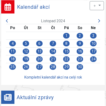
＋
Kalendář akcí
Listopad 2024
Po
Út
St
Čt
Pá
So
Ne
1
2
3
4
5
6
7
8
9
10
11
12
13
14
15
16
17
18
19
20
21
22
23
24
25
26
27
28
29
30
Kompletní kalendář akcí na celý rok
Aktuální zprávy