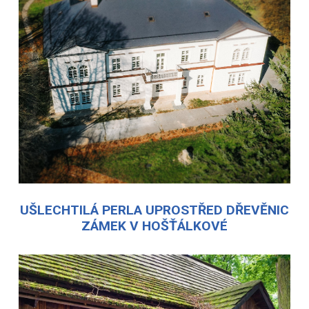
UŠLECHTILÁ PERLA UPROSTŘED DŘEVĚNIC
ZÁMEK V HOŠŤÁLKOVÉ