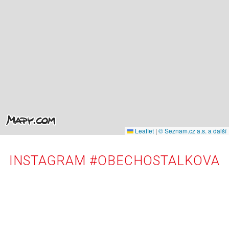
Leaflet
|
© Seznam.cz a.s. a další
INSTAGRAM #OBECHOSTALKOVA