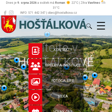
Dnes je
9. srpna 2026
a svátek má
Roman
22°C | Zítra
Vavřinec
31°C
INFO: 571 442 347 | obec@hostalkova.cz
Hošťálková
Vítejte v
KONTAKTY
HOŠŤÁLKOVÉ
SPOLKY A INSTITUCE
FOTOGALERIE
VIDEA
VOLNÝ ČAS