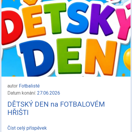
autor
Fotbalisté
Datum konání:
27.06.2026
DĚTSKÝ DEN na FOTBALOVÉM
HŘIŠTI
Číst celý příspěvek