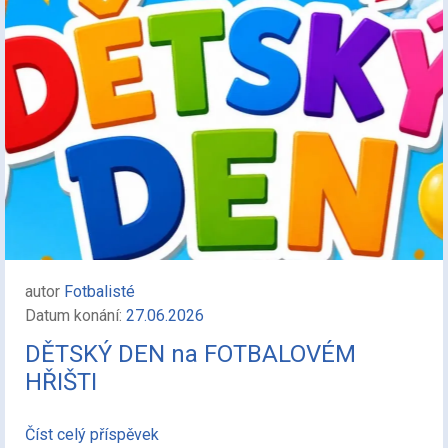
autor
Fotbalisté
Datum konání:
27.06.2026
DĚTSKÝ DEN na FOTBALOVÉM
HŘIŠTI
Číst celý příspěvek