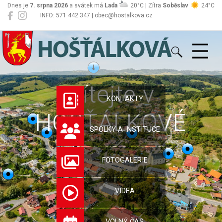
Dnes je
7. srpna 2026
a svátek má
Lada
20°C | Zítra
Soběslav
24°C
INFO: 571 442 347 | obec@hostalkova.cz
Hošťálková
Vítejte v
KONTAKTY
HOŠŤÁLKOVÉ
SPOLKY A INSTITUCE
FOTOGALERIE
VIDEA
VOLNÝ ČAS