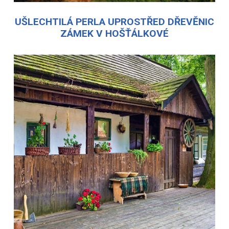
UŠLECHTILÁ PERLA UPROSTŘED DŘEVĚNIC
ZÁMEK V HOŠŤÁLKOVÉ