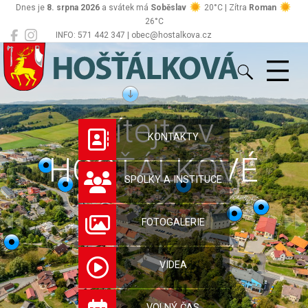
Dnes je
8. srpna 2026
a svátek má
Soběslav
20°C | Zítra
Roman
26°C
INFO: 571 442 347 | obec@hostalkova.cz
Hošťálková
Vítejte v
KONTAKTY
HOŠŤÁLKOVÉ
SPOLKY A INSTITUCE
FOTOGALERIE
VIDEA
VOLNÝ ČAS