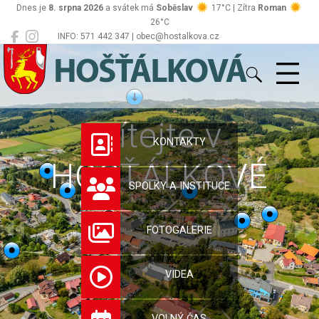
Dnes je
8. srpna 2026
a svátek má
Soběslav
17°C | Zítra
Roman
26°C
INFO: 571 442 347 | obec@hostalkova.cz
Hošťálková
Vítejte v
KONTAKTY
HOŠŤÁLKOVÉ
SPOLKY A INSTITUCE
FOTOGALERIE
VIDEA
VOLNÝ ČAS