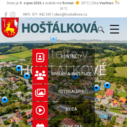
Dnes je
9. srpna 2026
a svátek má
Roman
25°C | Zítra
Vavřinec
31°C
INFO: 571 442 347 | obec@hostalkova.cz
Hošťálková
Vítejte v
KONTAKTY
HOŠŤÁLKOVÉ
SPOLKY A INSTITUCE
FOTOGALERIE
VIDEA
VOLNÝ ČAS