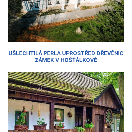
UŠLECHTILÁ PERLA UPROSTŘED DŘEVĚNIC
ZÁMEK V HOŠŤÁLKOVÉ