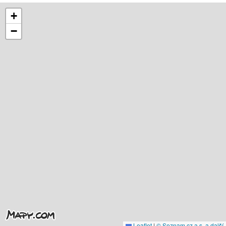
+
−
Leaflet
|
© Seznam.cz a.s. a další