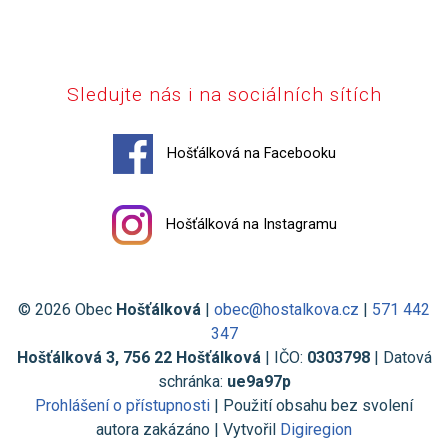
Sledujte nás i na sociálních sítích
Hošťálková na Facebooku
Hošťálková na Instagramu
© 2026 Obec
Hošťálková
|
obec@hostalkova.cz
|
571 442
347
Hošťálková 3, 756 22 Hošťálková
| IČO:
0303798
| Datová
schránka:
ue9a97p
Prohlášení o přístupnosti
| Použití obsahu bez svolení
autora zakázáno | Vytvořil
Digiregion