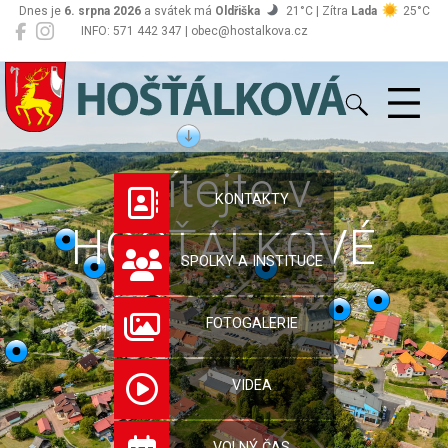
Dnes je
6. srpna 2026
a svátek má
Oldřiška
21°C | Zítra
Lada
25°C
INFO: 571 442 347 | obec@hostalkova.cz
Hošťálková
Vítejte v
KONTAKTY
HOŠŤÁLKOVÉ
SPOLKY A INSTITUCE
FOTOGALERIE
VIDEA
VOLNÝ ČAS