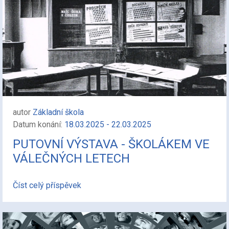
autor
Základní škola
Datum konání:
18.03.2025 - 22.03.2025
PUTOVNÍ VÝSTAVA - ŠKOLÁKEM VE
VÁLEČNÝCH LETECH
Číst celý příspěvek