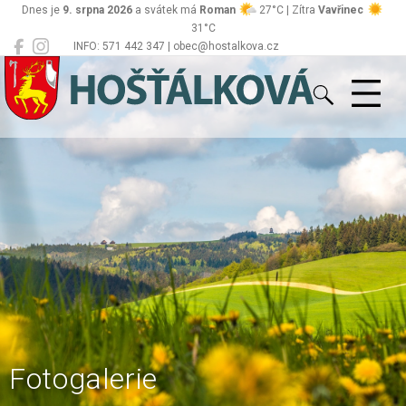
Dnes je
9. srpna 2026
a svátek má
Roman
27°C | Zítra
Vavřinec
31°C
INFO: 571 442 347 | obec@hostalkova.cz
Hošťálková
Fotogalerie