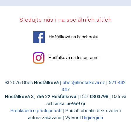
Sledujte nás i na sociálních sítích
Hošťálková na Facebooku
Hošťálková na Instagramu
© 2026 Obec
Hošťálková
|
obec@hostalkova.cz
|
571 442
347
Hošťálková 3, 756 22 Hošťálková
| IČO:
0303798
| Datová
schránka:
ue9a97p
Prohlášení o přístupnosti
| Použití obsahu bez svolení
autora zakázáno | Vytvořil
Digiregion