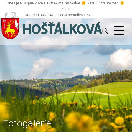
Dnes je
8. srpna 2026
a svátek má
Soběslav
21°C | Zítra
Roman
26°C
INFO: 571 442 347 | obec@hostalkova.cz
Hošťálková
Fotogalerie