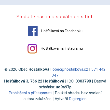
Sledujte nás i na sociálních sítích
Hošťálková na Facebooku
Hošťálková na Instagramu
© 2026 Obec
Hošťálková
|
obec@hostalkova.cz
|
571 442
347
Hošťálková 3, 756 22 Hošťálková
| IČO:
0303798
| Datová
schránka:
ue9a97p
Prohlášení o přístupnosti
| Použití obsahu bez svolení
autora zakázáno | Vytvořil
Digiregion