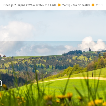
Dnes je
7. srpna 2026
a svátek má
Lada
24°C | Zítra
Soběslav
23°C
a