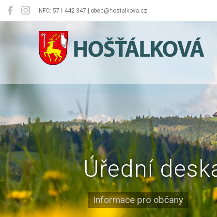
INFO: 571 442 347 | obec@hostalkova.cz
Hošťálková
Úřední desk
Informace pro občany