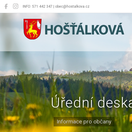
INFO: 571 442 347 | obec@hostalkova.cz
Hošťálková
Úřední desk
Informace pro občany