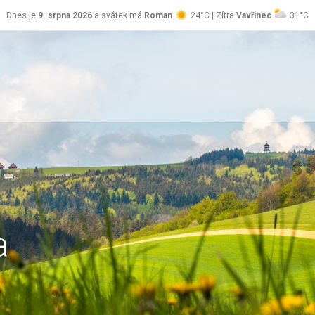
Dnes je
9. srpna 2026
a svátek má
Roman
24°C | Zítra
Vavřinec
31°C
a