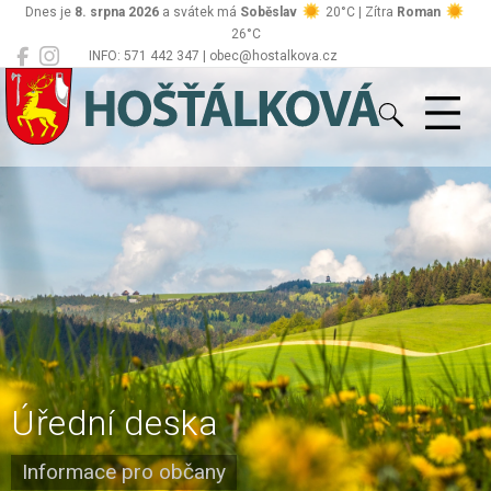
Dnes je
8. srpna 2026
a svátek má
Soběslav
20°C | Zítra
Roman
26°C
INFO: 571 442 347 | obec@hostalkova.cz
Hošťálková
Úřední deska
Informace pro občany