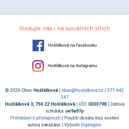
Sledujte nás i na sociálních sítích
Hošťálková na Facebooku
Hošťálková na Instagramu
© 2026 Obec
Hošťálková
|
obec@hostalkova.cz
|
571 442
347
Hošťálková 3, 756 22 Hošťálková
| IČO:
0303798
| Datová
schránka:
ue9a97p
Prohlášení o přístupnosti
| Použití obsahu bez svolení
autora zakázáno | Vytvořil
Digiregion