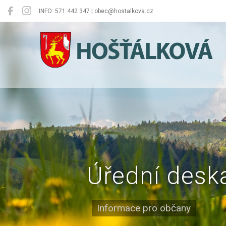
INFO: 571 442 347 | obec@hostalkova.cz
Hošťálková
Úřední desk
Informace pro občany