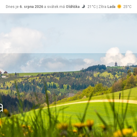
Dnes je
6. srpna 2026
a svátek má
Oldřiška
21°C | Zítra
Lada
25°C
a