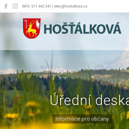
INFO: 571 442 347 | obec@hostalkova.cz
Hošťálková
Úřední desk
Informace pro občany