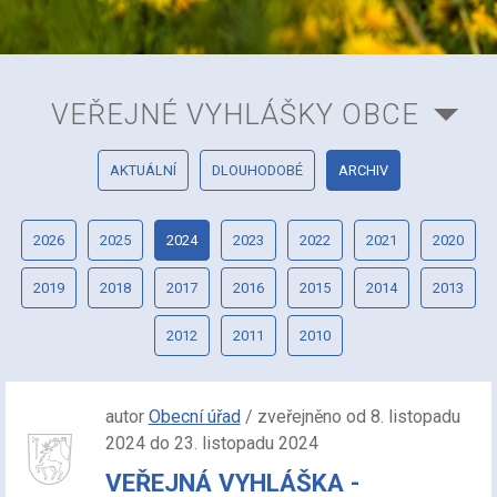
VEŘEJNÉ VYHLÁŠKY OBCE
AKTUÁLNÍ
DLOUHODOBÉ
ARCHIV
2026
2025
2024
2023
2022
2021
2020
2019
2018
2017
2016
2015
2014
2013
2012
2011
2010
autor
Obecní úřad
/ zveřejněno od 8. listopadu
2024 do 23. listopadu 2024
VEŘEJNÁ VYHLÁŠKA -