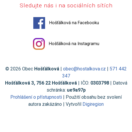
Sledujte nás i na sociálních sítích
Hošťálková na Facebooku
Hošťálková na Instagramu
© 2026 Obec
Hošťálková
|
obec@hostalkova.cz
|
571 442
347
Hošťálková 3, 756 22 Hošťálková
| IČO:
0303798
| Datová
schránka:
ue9a97p
Prohlášení o přístupnosti
| Použití obsahu bez svolení
autora zakázáno | Vytvořil
Digiregion