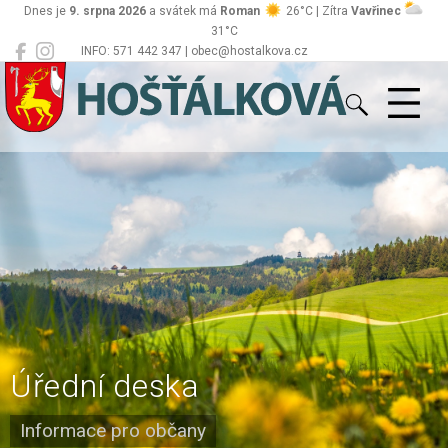
Dnes je
9. srpna 2026
a svátek má
Roman
26°C | Zítra
Vavřinec
31°C
INFO: 571 442 347 | obec@hostalkova.cz
Hošťálková
Úřední deska
Informace pro občany