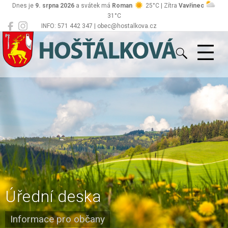
Dnes je
9. srpna 2026
a svátek má
Roman
25°C | Zítra
Vavřinec
31°C
INFO: 571 442 347 | obec@hostalkova.cz
Hošťálková
Úřední deska
Informace pro občany