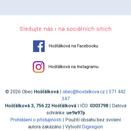
Sledujte nás i na sociálních sítích
Hošťálková na Facebooku
Hošťálková na Instagramu
© 2026 Obec
Hošťálková
|
obec@hostalkova.cz
|
571 442
347
Hošťálková 3, 756 22 Hošťálková
| IČO:
0303798
| Datová
schránka:
ue9a97p
Prohlášení o přístupnosti
| Použití obsahu bez svolení
autora zakázáno | Vytvořil
Digiregion