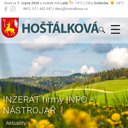
Dnes je
7. srpna 2026
a svátek má
Lada
19°C | Zítra
Soběslav
24°C
INFO: 571 442 347 | obec@hostalkova.cz
Hošťálková
INZERÁT firmy INPO -
NÁSTROJAŘ
Aktuality