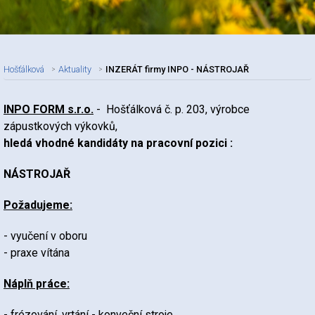
Hošťálková
Aktuality
INZERÁT firmy INPO - NÁSTROJAŘ
INPO FORM s.r.o.
- Hošťálková č. p. 203, výrobce
Nadpis článku
zápustkových výkovků,
hledá vhodné kandidáty na pracovní pozici :
NÁSTROJAŘ
Požadujeme:
- vyučení v oboru
- praxe vítána
Náplň práce:
- frézování, vrtání - konveční stroje