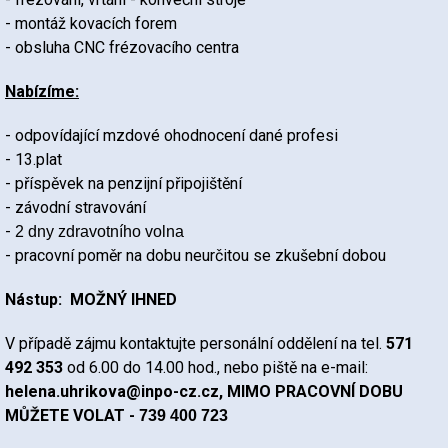
- montáž kovacích forem
- obsluha CNC frézovacího centra
Nabízíme:
- odpovídající mzdové ohodnocení dané profesi
- 13.plat
- příspěvek na penzijní připojištění
- závodní stravování
-
2 dny zdravotního volna
- pracovní poměr na dobu neurčitou se zkušební dobou
Nástup: MOŽNÝ IHNED
V případě zájmu kontaktujte personální oddělení na tel.
571
492 353
od 6.00 do 14.00 hod., nebo piště na e-mail:
helena.uhrikova@inpo-cz.cz, MIMO PRACOVNÍ DOBU
MŮŽETE VOLAT -
739 400 723