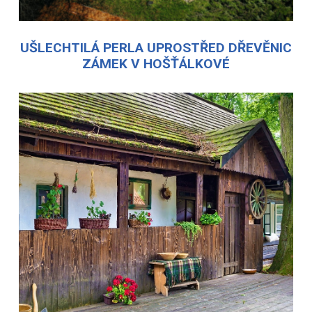
UŠLECHTILÁ PERLA UPROSTŘED DŘEVĚNIC
ZÁMEK V HOŠŤÁLKOVÉ