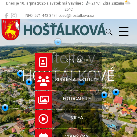
Dnes je
10. srpna 2026
a svátek má
Vavřinec
21°C | Zítra
Zuzana
25°C
INFO: 571 442 347 | obec@hostalkova.cz
Hošťálková
Vítejte v
KONTAKTY
HOŠŤÁLKOVÉ
SPOLKY A INSTITUCE
FOTOGALERIE
VIDEA
VOLNÝ ČAS