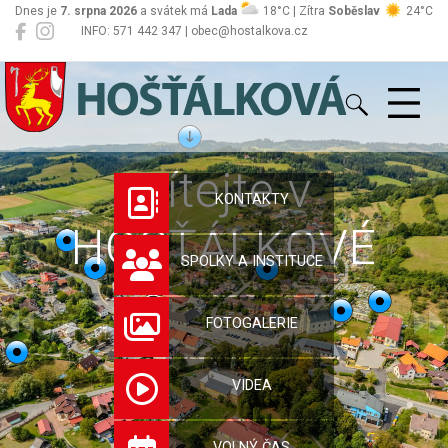
Dnes je
7. srpna 2026
a svátek má
Lada
18°C | Zítra
Soběslav
24°C
INFO: 571 442 347 | obec@hostalkova.cz
Hošťálková
Vítejte v
KONTAKTY
HOŠŤÁLKOVÉ
SPOLKY A INSTITUCE
FOTOGALERIE
VIDEA
VOLNÝ ČAS