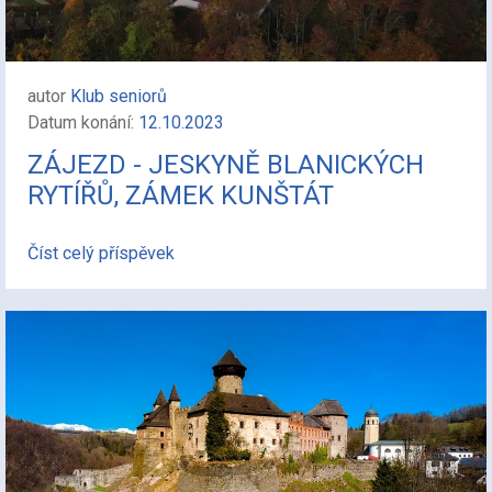
autor
Klub seniorů
Datum konání:
12.10.2023
ZÁJEZD - JESKYNĚ BLANICKÝCH
RYTÍŘŮ, ZÁMEK KUNŠTÁT
Číst celý příspěvek