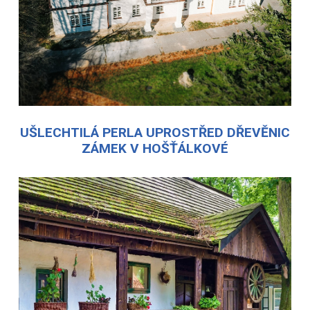
UŠLECHTILÁ PERLA UPROSTŘED DŘEVĚNIC
ZÁMEK V HOŠŤÁLKOVÉ