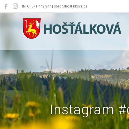
INFO: 571 442 347 | obec@hostalkova.cz
Hošťálková
Instagram #