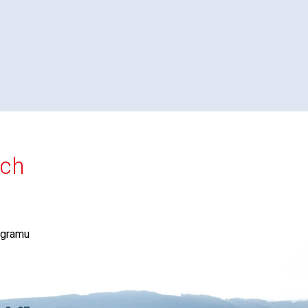
ích
agramu