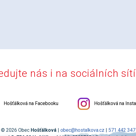
edujte nás i na sociálních sít
Hošťálková na Facebooku
Hošťálková na Inst
© 2026 Obec
Hošťálková
|
obec@hostalkova.cz
|
571 442 347