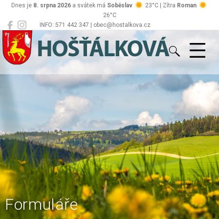
Dnes je
8. srpna 2026
a svátek má
Soběslav
23°C | Zítra
Roman
26°C
INFO: 571 442 347 | obec@hostalkova.cz
Hošťálková
Formuláře