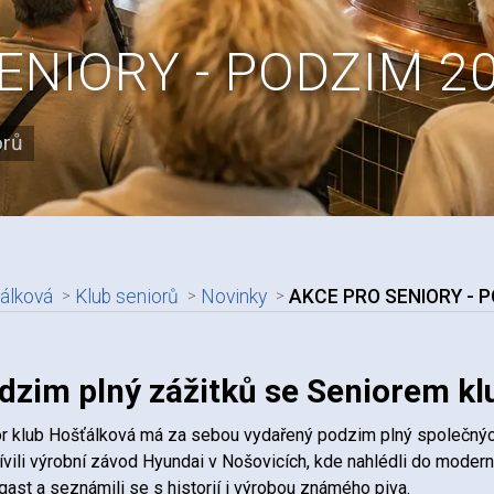
ENIORY - PODZIM 2
orů
álková
Klub seniorů
Novinky
AKCE PRO SENIORY - 
adpis článku
dzim plný zážitků se Seniorem k
r klub Hošťálková má za sebou vydařený podzim plný společných
ívili výrobní závod Hyundai v Nošovicích, kde nahlédli do modern
ast a seznámili se s historií i výrobou známého piva.