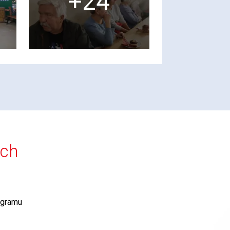
+24
ích
agramu