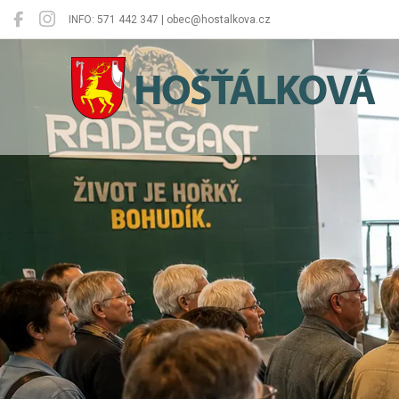
INFO: 571 442 347 | obec@hostalkova.cz
Hošťálková