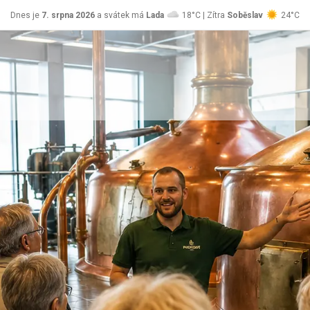
Dnes je
7. srpna 2026
a svátek má
Lada
18°C | Zítra
Soběslav
24°C