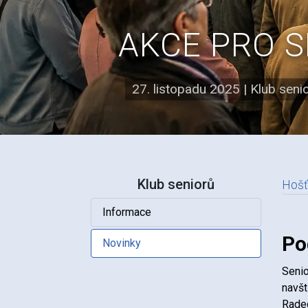
AKCE PRO S
27. listopadu 2025
|
Klub seni
Klub seniorů
Hošť
Informace
N
Po
Novinky
Senio
navšt
Radeg