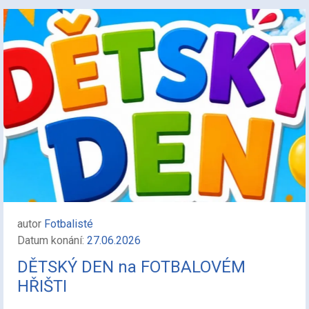
autor
Fotbalisté
Datum konání:
27.06.2026
DĚTSKÝ DEN na FOTBALOVÉM
HŘIŠTI