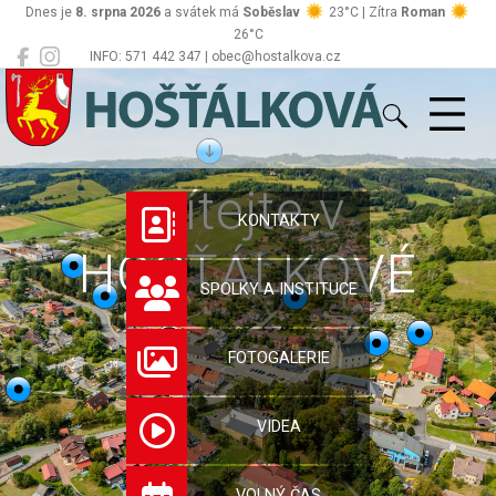
Dnes je
8. srpna 2026
a svátek má
Soběslav
23°C | Zítra
Roman
26°C
INFO: 571 442 347 | obec@hostalkova.cz
Hošťálková
Vítejte v
KONTAKTY
HOŠŤÁLKOVÉ
SPOLKY A INSTITUCE
FOTOGALERIE
VIDEA
VOLNÝ ČAS