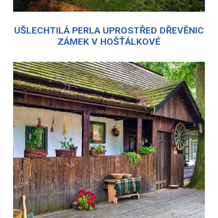
UŠLECHTILÁ PERLA UPROSTŘED DŘEVĚNIC
ZÁMEK V HOŠŤÁLKOVÉ