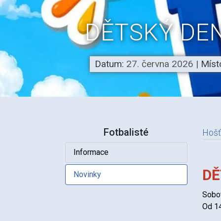
DĚTSKÝ DEN
Datum:
27. června 2026
|
Míst
Fotbalisté
Hošť
Informace
N
DĚ
Novinky
Sobot
Od 14