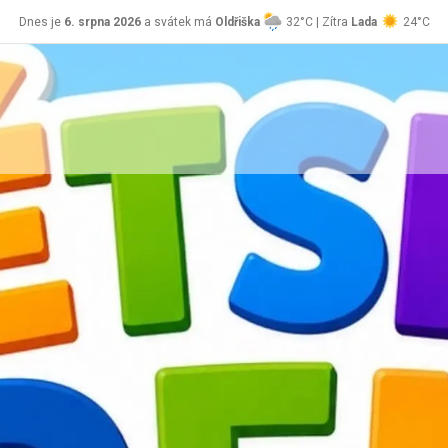
Dnes je
6. srpna 2026
a svátek má
Oldřiška
32°C | Zítra
Lada
24°C