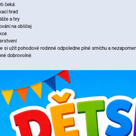
ti čeká:
kací hrad
těže a hry
ování na obličej
akce
erstvení
te si užít pohodové rodinné odpoledne plné smíchu a nezapomen
né dobrovolné.