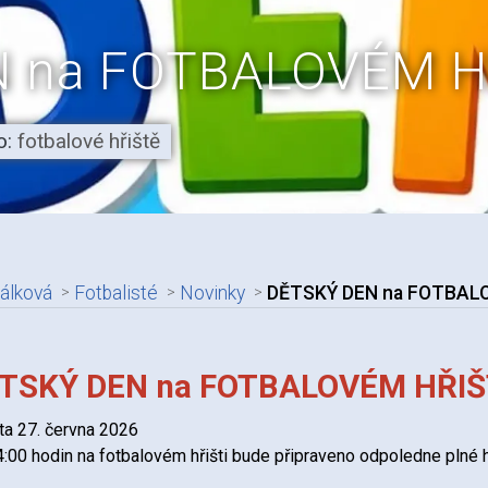
 na FOTBALOVÉM H
o:
fotbalové hřiště
álková
Fotbalisté
Novinky
DĚTSKÝ DEN na FOTBAL
adpis článku
TSKÝ DEN na FOTBALOVÉM HŘIŠ
a 27. června 2026
:00 hodin na fotbalovém hřišti bude připraveno odpoledne plné h