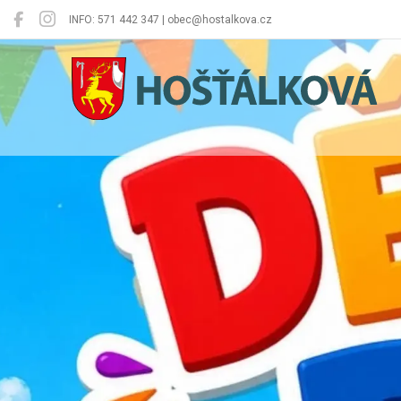
INFO: 571 442 347 | obec@hostalkova.cz
Hošťálková