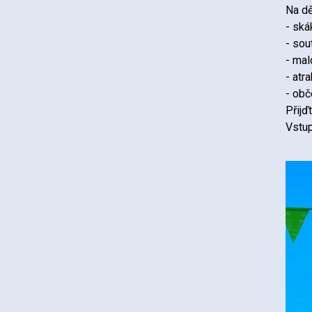
Na dě
- ská
- sou
- mal
- atr
- obč
Přijď
Vstup