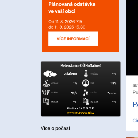
au
Pu
P
Čí
Více o počasí