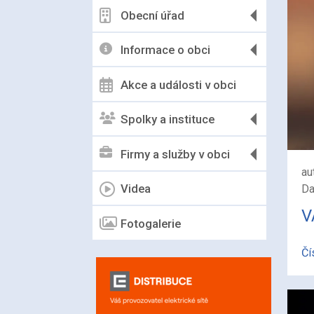
Obecní úřad
Informace o obci
Akce a události v obci
Spolky a instituce
Firmy a služby v obci
au
Videa
Da
V
Fotogalerie
Čí