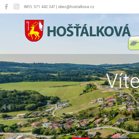
INFO: 571 442 347 | obec@hostalkova.cz
Hošťálková
Vít