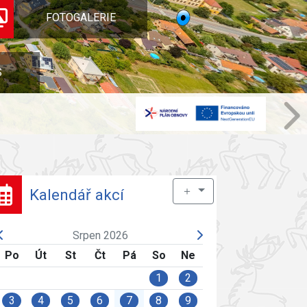
FOTOGALERIE
S
＋
Kalendář akcí
Srpen 2026
Po
Út
St
Čt
Pá
So
Ne
1
2
3
4
5
6
7
8
9