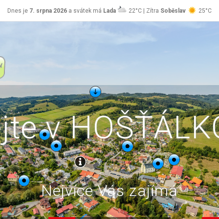
Dnes je
7. srpna 2026
a svátek má
Lada
22°C | Zítra
Soběslav
25°C
ejte v HOŠŤÁL
Nejvíce Vás zajímá