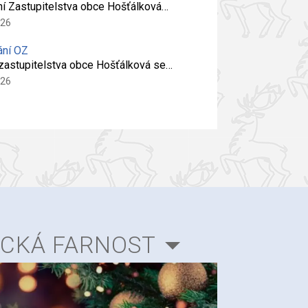
ní Zastupitelstva obce Hošťálková…
026
ání OZ
 zastupitelstva obce Hošťálková se…
026
ICKÁ FARNOST