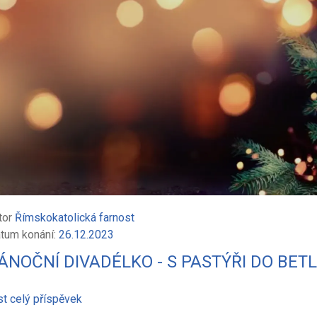
tor
Římskokatolická farnost
tum konání:
26.12.2023
ÁNOČNÍ DIVADÉLKO - S PASTÝŘI DO BET
st celý příspěvek