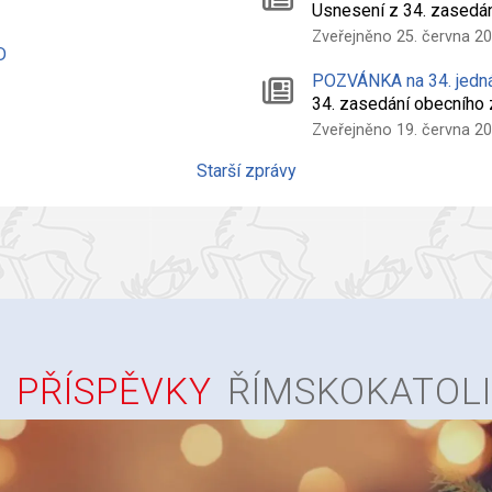
Usnesení z 34. zasedá
Zveřejněno 25. června 2
D
POZVÁNKA na 34. jedn
34. zasedání obecního
Zveřejněno 19. června 2
Starší zprávy
PŘÍSPĚVKY
ŘÍMSKOKATOL