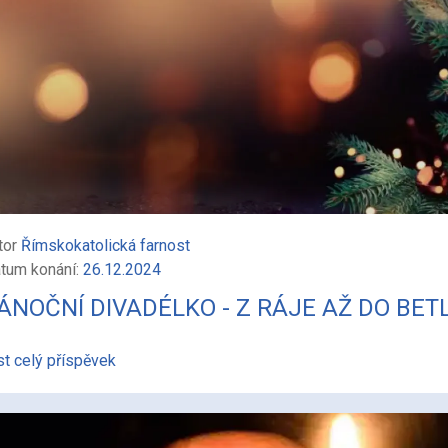
tor
Římskokatolická farnost
tum konání:
26.12.2024
ÁNOČNÍ DIVADÉLKO - Z RÁJE AŽ DO BE
st celý příspěvek