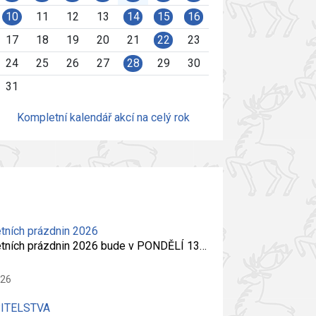
10
11
12
13
14
15
16
17
18
19
20
21
22
23
24
25
26
27
28
29
30
31
Kompletní kalendář akcí na celý rok
tních prázdnin 2026
etních prázdnin 2026 bude v PONDĚLÍ 13…
026
PITELSTVA