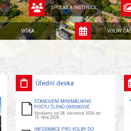
SPOLKY A INSTITUCE
VIDEA
VOLNÝ ČA
Úřední deska
STANOVENÍ MINIMÁLNÍHO
POČTU ČLENŮ OKRSKOVÉ
VOLEBNÍ KOMISE - VOLBY DO
Vyvěšeno od 28. července 2026 do
10. října 2026
ZASTUPITELSTVA OBCE
INFORMACE PRO VOLBY DO