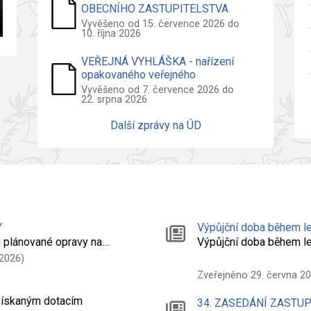
OBECNÍHO ZASTUPITELSTVA
2026
Vyvěšeno od 15. července 2026 do
10. října 2026
VEŘEJNÁ VYHLÁŠKA - nařízení
opakovaného veřejného
projednání návrhu územního plánu
Vyvěšeno od 7. července 2026 do
22. srpna 2026
Další zprávy na ÚD
Y
Výpůjční doba během le
 plánované opravy na…
Výpůjční doba během l
 2026)
Zveřejněno 29. června 2
 získaným dotacím
34. ZASEDÁNÍ ZASTU