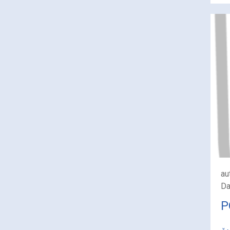
au
Da
P