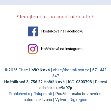
Sledujte nás i na sociálních sítích
Hošťálková na Facebooku
Hošťálková na Instagramu
© 2026 Obec
Hošťálková
|
obec@hostalkova.cz
|
571 442
347
Hošťálková 3, 756 22 Hošťálková
| IČO:
0303798
| Datová
schránka:
ue9a97p
Prohlášení o přístupnosti
| Použití obsahu bez svolení
autora zakázáno | Vytvořil
Digiregion