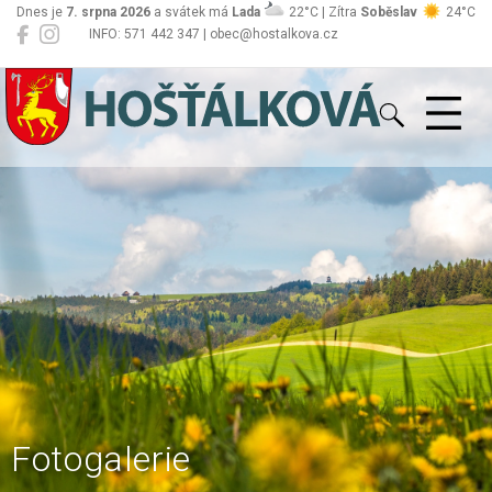
Dnes je
7. srpna 2026
a svátek má
Lada
22°C | Zítra
Soběslav
24°C
INFO: 571 442 347 | obec@hostalkova.cz
Hošťálková
Fotogalerie