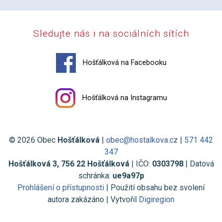
Sledujte nás i na sociálních sítích
Hošťálková na Facebooku
Hošťálková na Instagramu
© 2026 Obec
Hošťálková
|
obec@hostalkova.cz
|
571 442
347
Hošťálková 3, 756 22 Hošťálková
| IČO:
0303798
| Datová
schránka:
ue9a97p
Prohlášení o přístupnosti
| Použití obsahu bez svolení
autora zakázáno | Vytvořil
Digiregion