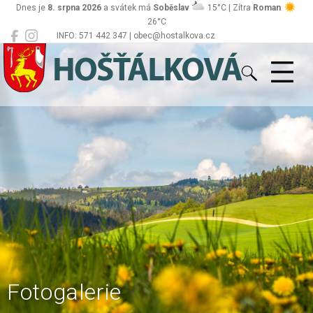
Dnes je
8. srpna 2026
a svátek má
Soběslav
15°C | Zítra
Roman
26°C
INFO: 571 442 347 | obec@hostalkova.cz
Hošťálková
Fotogalerie