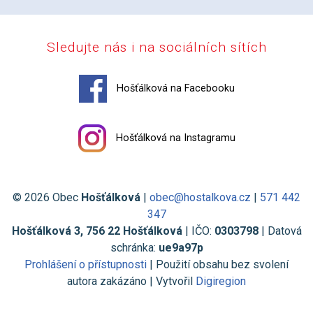
Sledujte nás i na sociálních sítích
Hošťálková na Facebooku
Hošťálková na Instagramu
© 2026 Obec
Hošťálková
|
obec@hostalkova.cz
|
571 442
347
Hošťálková 3, 756 22 Hošťálková
| IČO:
0303798
| Datová
schránka:
ue9a97p
Prohlášení o přístupnosti
| Použití obsahu bez svolení
autora zakázáno | Vytvořil
Digiregion