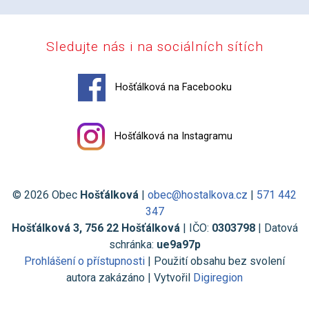
Sledujte nás i na sociálních sítích
Hošťálková na Facebooku
Hošťálková na Instagramu
© 2026 Obec
Hošťálková
|
obec@hostalkova.cz
|
571 442
347
Hošťálková 3, 756 22 Hošťálková
| IČO:
0303798
| Datová
schránka:
ue9a97p
Prohlášení o přístupnosti
| Použití obsahu bez svolení
autora zakázáno | Vytvořil
Digiregion