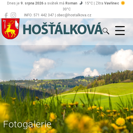
Dnes je
9. srpna 2026
a svátek má
Roman
15°C | Zítra
Vavřinec
30°C
INFO: 571 442 347 | obec@hostalkova.cz
Hošťálková
Fotogalerie