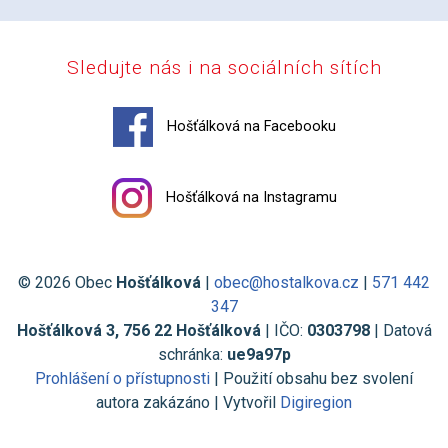
Sledujte nás i na sociálních sítích
Hošťálková na Facebooku
Hošťálková na Instagramu
© 2026 Obec
Hošťálková
|
obec@hostalkova.cz
|
571 442
347
Hošťálková 3, 756 22 Hošťálková
| IČO:
0303798
| Datová
schránka:
ue9a97p
Prohlášení o přístupnosti
| Použití obsahu bez svolení
autora zakázáno | Vytvořil
Digiregion