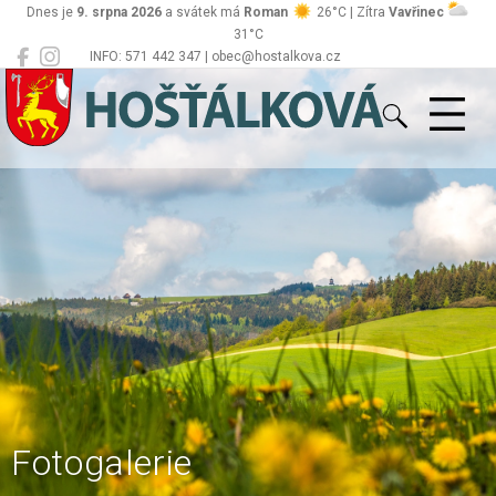
Dnes je
9. srpna 2026
a svátek má
Roman
26°C | Zítra
Vavřinec
31°C
INFO: 571 442 347 | obec@hostalkova.cz
Hošťálková
Fotogalerie